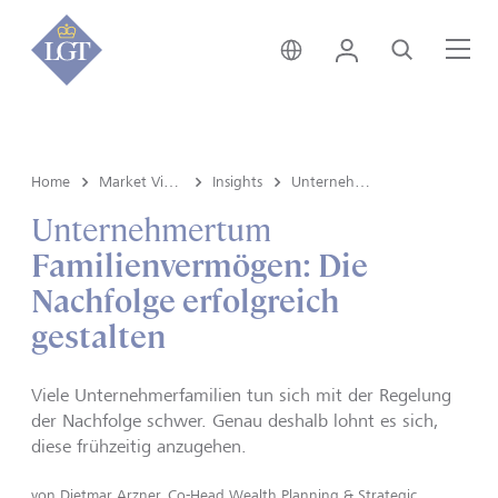
Liechtenstein • Deutsch
Login
Suche
Me
Home
Market View & Insights
Insights
Unternehmertum
Unternehmertum
Familienvermögen: Die
Nachfolge erfolgreich
gestalten
Viele Unternehmerfamilien tun sich mit der Regelung
der Nachfolge schwer. Genau deshalb lohnt es sich,
diese frühzeitig anzugehen.
von
Dietmar Arzner, Co-Head Wealth Planning & Strategic