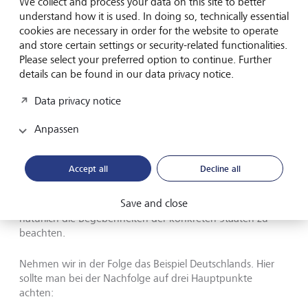
We collect and process your data on this site to better
Kommunikation und Wertevermittlung gestaltet.
understand how it is used. In doing so, technically essential
Strukturen wie Familienräte, Familienversammlungen
cookies are necessary in order for the website to operate
oder eine Familienverfassung stärken den
and store certain settings or security-related functionalities.
Zusammenhalt, minimieren Konflikte und fördern
Please select your preferred option to continue. Further
gemeinsame Werte und Ziele.
details can be found in our data privacy notice.
Data privacy notice
Anpassen
Steuerliche Folgen nicht ausser
Acht lassen
Accept all
Decline all
Save and close
Bei der Vorbereitung einer Nachfolge sind steuerlich
natürlich die Begebenheiten der konkreten Staaten zu
beachten.
Nehmen wir in der Folge das Beispiel Deutschlands. Hier
sollte man bei der Nachfolge auf drei Hauptpunkte
achten: