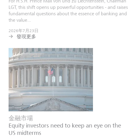
For H.S.H. Prince Max von und zu Liechtenstein, Chairman
LGT, this shift opens up powerful opportunities - and raises
fundamental questions about the essence of banking and
the value...
2026年7月23日
發現更多
金融市場
Equity investors need to keep an eye on the
US midterms