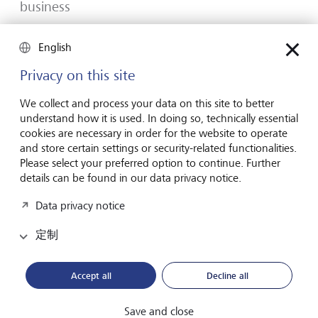
business
Many would-be entrepreneurs spend years waiting for
English
that one brilliant idea. But successful businesses rarely start
with a flash of inspiration. More often, they start with a
Privacy on this site
feel for the market, curiosity and the courage to take the
plunge.
We collect and process your data on this site to better
understand how it is used. In doing so, technically essential
2026年7月16日
發現更多
cookies are necessary in order for the website to operate
and store certain settings or security-related functionalities.
Please select your preferred option to continue. Further
details can be found in our data privacy notice.
Global Investment Outlook 2026
Data privacy notice
2026 年中期：在事件視界中
定制
全球經濟正在重新校準。這對投資者意味著什麼？請在
我們的《2026 年全球投資展望》中瞭解詳情。
Accept all
Decline all
下載PDF檔案
瞭解更多
Save and close