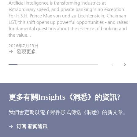
Artificial intelligence is transforming industries at
extraordinary speed, and private banking is no exception.
For H.S.H. Prince Max von und zu Liechtenstein, Chairman
LGT, this shift opens up powerful opportunities - and raises
fundamental questions about the essence of banking and
the value...
2026年7月23日
發現更多
back
next
更多有關Insights《洞悉》的資訊?
我們會定期以電子郵件形式傳送《洞悉》的新文章。
订阅 新闻通讯