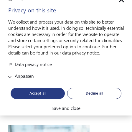
Interview erläutert Mika Kastenholz, LGT Global Head
Investment Solutions, welche Entwicklungen
Privacy on this site
Anlegerinnen und Anleger in der zweiten Jahreshälfte
2026 im Blick behalten sollten.
We collect and process your data on this site to better
understand how it is used. In doing so, technically essential
Investieren in einer Welt, in der vertraute Regeln
cookies are necessary in order for the website to operate
nicht mehr gelten
and store certain settings or security-related functionalities.
Please select your preferred option to continue. Further
details can be found in our data privacy notice.
Investieren im zweiten Halbjahr
Data privacy notice
2026
Auf welche Entwicklungen
Anpassen
Anlegerinnen und Anleger achten
Accept all
Decline all
Entdecken Sie die wichtigsten Anlagethemen, die Sie
der zweiten Jahreshälfte 2026 im Auge behalten
Save and close
sollten.