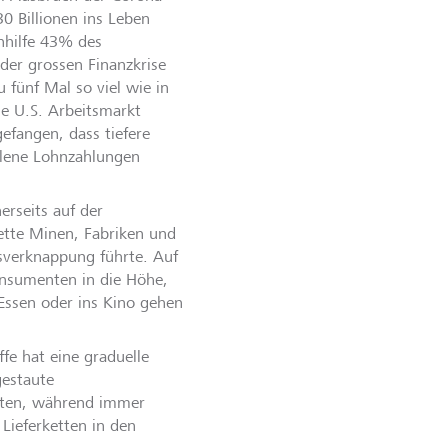
 Billionen ins Leben
enhilfe 43% des
der grossen Finanzkrise
 fünf Mal so viel wie in
ale U.S. Arbeitsmarkt
efangen, dass tiefere
llene Lohnzahlungen
erseits auf der
ette Minen, Fabriken und
tsverknappung führte. Auf
nsumenten in die Höhe,
Essen oder ins Kino gehen
fe hat eine graduelle
gestaute
lten, während immer
Lieferketten in den