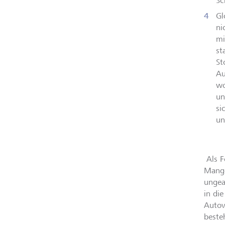
Sc
Gl
ni
mi
st
St
Au
wo
un
si
un
Als F
Mange
ungea
in di
Autov
beste