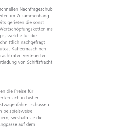
 schnellen Nachfrageschub
rheiten im Zusammenhang
its gerieten die sonst
n Wertschöpfungsketten ins
s, welche für die
hnittlich nachgefragt
Autos, Kaffeemaschinen
rachtraten verteuerten
ntladung von Schiffsfracht
n die Preise für
rten sich in bisher
stwagenfahrer schossen
n beispielsweise
uern, weshalb sie die
Engpässe auf dem