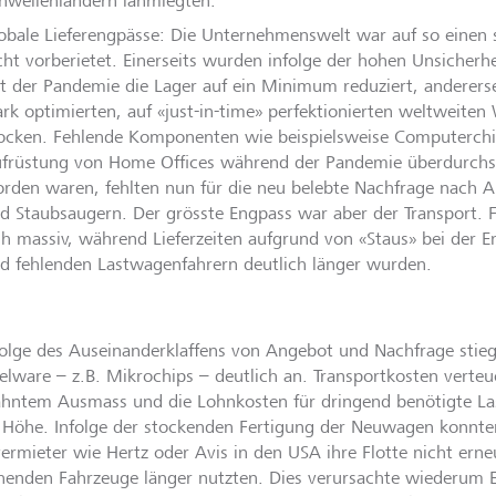
hwellenländern lahmlegten.
obale Lieferengpässe: Die Unternehmenswelt war auf so einen
cht vorberietet. Einerseits wurden infolge der hohen Unsiche
t der Pandemie die Lager auf ein Minimum reduziert, andererse
ark optimierten, auf «just-in-time» perfektionierten weltweite
ocken. Fehlende Komponenten wie beispielsweise Computerchip
früstung von Home Offices während der Pandemie überdurchsc
rden waren, fehlten nun für die neu belebte Nachfrage nach 
d Staubsaugern. Der grösste Engpass war aber der Transport. F
ch massiv, während Lieferzeiten aufgrund von «Staus» bei der E
d fehlenden Lastwagenfahrern deutlich länger wurden.
olge des Auseinanderklaffens von Angebot und Nachfrage stiege
lware – z.B. Mikrochips – deutlich an. Transportkosten verteue
hntem Ausmass und die Lohnkosten für dringend benötigte La
e Höhe. Infolge der stockenden Fertigung der Neuwagen konnte
ermieter wie Hertz oder Avis in den USA ihre Flotte nicht erne
henden Fahrzeuge länger nutzten. Dies verursachte wiederum 