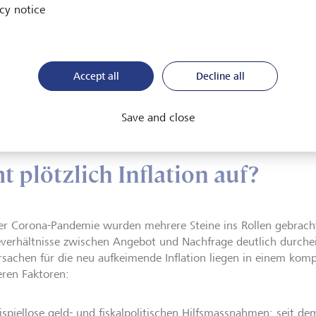
cy notice
Accept all
Decline all
 1: U.S. Inflation gegenüber Vorjahr erreicht nahezu 40-Jahreshoch 
tics, Bloomberg, LGT)
Save and close
plötzlich Inflation auf?
er Corona-Pandemie wurden mehrere Steine ins Rollen gebrach
everhältnisse zwischen Angebot und Nachfrage deutlich durch
rsachen für die neu aufkeimende Inflation liegen in einem ko
ren Faktoren:
ispiellose geld- und fiskalpolitischen Hilfsmassnahmen: seit d