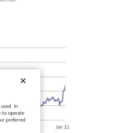
 used. In
e to operate
our preferred