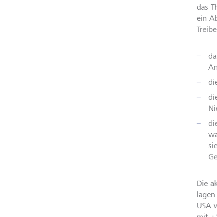
das T
ein A
Treibe
da
An
di
di
Ni
di
wä
si
Ge
Die a
lagen
USA w
mit +