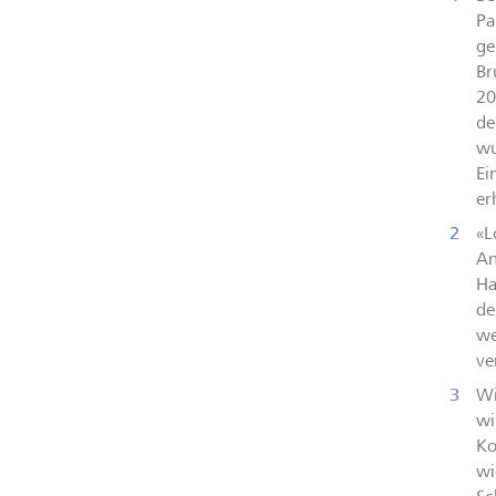
Pa
ge
Br
20
de
wu
Ei
er
«L
An
Ha
de
we
ve
Wi
wi
Ko
wi