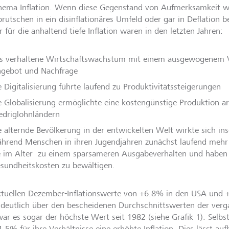
hema Inflation. Wenn diese Gegenstand von Aufmerksamkeit wu
brutschen in ein disinflationäres Umfeld oder gar in Deflation 
r für die anhaltend tiefe Inflation waren in den letzten Jahren:
s verhaltene Wirtschaftswachstum mit einem ausgewogenem V
gebot und Nachfrage
e Digitalisierung führte laufend zu Produktivitätssteigerungen
e Globalisierung ermöglichte eine kostengünstige Produktion ar
edriglohnländern
e alternde Bevölkerung in der entwickelten Welt wirkte sich in
hrend Menschen in ihren Jugendjahren zunächst laufend mehr
e im Alter zu einem sparsameren Ausgabeverhalten und haben
sundheitskosten zu bewältigen.
ktuellen Dezember-Inflationswerte von +6.8% in den USA und
 deutlich über den bescheidenen Durchschnittswerten der verg
ar es sogar der höchste Wert seit 1982 (siehe Grafik 1). Selbs
1.5% für ihre Verhältnisse eine erhöhte Inflation. Dies lässt au