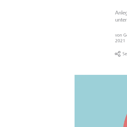
Anleg
unter
von
G
2021
Se