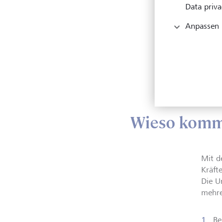
Data priva
Anpassen
Grafik
Statis
Wieso kommt 
Mit d
Kräft
Die U
mehre
Be