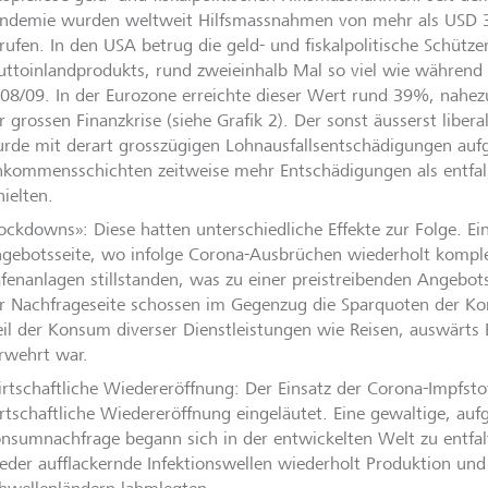
ndemie wurden weltweit Hilfsmassnahmen von mehr als USD 30
rufen. In den USA betrug die geld- und fiskalpolitische Schütz
uttoinlandprodukts, rund zweieinhalb Mal so viel wie während 
08/09. In der Eurozone erreichte dieser Wert rund 39%, nahezu
r grossen Finanzkrise (siehe Grafik 2). Der sonst äusserst liber
rde mit derart grosszügigen Lohnausfallsentschädigungen aufg
nkommensschichten zeitweise mehr Entschädigungen als entfa
hielten.
ockdowns»: Diese hatten unterschiedliche Effekte zur Folge. Ein
gebotsseite, wo infolge Corona-Ausbrüchen wiederholt kompl
fenanlagen stillstanden, was zu einer preistreibenden Angebo
r Nachfrageseite schossen im Gegenzug die Sparquoten der Ko
il der Konsum diverser Dienstleistungen wie Reisen, auswärts 
rwehrt war.
rtschaftliche Wiedereröffnung: Der Einsatz der Corona-Impfstof
rtschaftliche Wiedereröffnung eingeläutet. Eine gewaltige, auf
nsumnachfrage begann sich in der entwickelten Welt zu entfa
eder aufflackernde Infektionswellen wiederholt Produktion und 