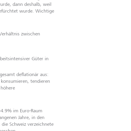
rde, dann deshalb, weil
befürchtet wurde. Wichtige
erhältnis zwischen
beitsintensiver Güter in
sgesamt deflationär aus:
 konsumieren, tendieren
 höhere
 +4.9% im Euro-Raum
angenen Jahre, in den
t die Schweiz verzeichnete
fhorchen.