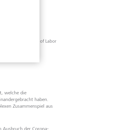
(Quelle: U.S. Bureau of Labor
t, welche die
einandergebracht haben.
mplexen Zusammenspiel aus
em Ausbruch der Corona-