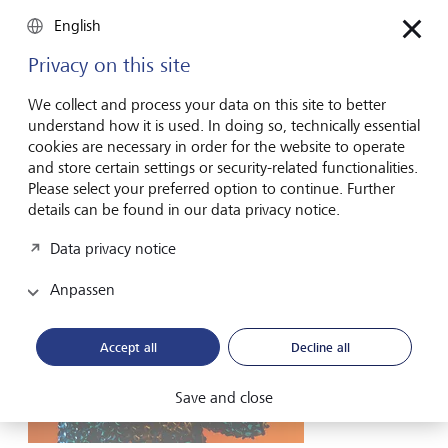
Anlagestrategien
English
Vier Mittel gegen Panik an den Börsen
Privacy on this site
Die grössten Renditekiller an den Finanzmärkten? Es sind
nicht die gefürchteten Crashes, sondern unsere
We collect and process your data on this site to better
Emotionen, die oft durchbrennen. Hier sind vier Prinzipien,
understand how it is used. In doing so, technically essential
die dagegen helfen.
cookies are necessary in order for the website to operate
and store certain settings or security-related functionalities.
4. Mai 2026
Please select your preferred option to continue. Further
Mehr entdecken
details can be found in our data privacy notice.
Data privacy notice
Anpassen
Accept all
Decline all
Save and close