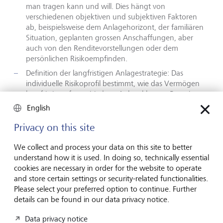
man tragen kann und will. Dies hängt von
verschiedenen objektiven und subjektiven Faktoren
ab, beispielsweise dem Anlagehorizont, der familiären
Situation, geplanten grossen Anschaffungen, aber
auch von den Renditevorstellungen oder dem
persönlichen Risikoempfinden.
Definition der langfristigen Anlagestrategie: Das
individuelle Risikoprofil bestimmt, wie das Vermögen
langfristig auf verschiedene Anlageklassen, Branchen,
Regionen und Länder aufgeteilt werden soll.
English
Verschiedene Studien haben gezeigt, dass diese
Aufteilung - auch Anlagestrategie oder Asset Allocation
Privacy on this site
genannt - rund 70 bis 80 % des langfristigen
Anlageerfolgs ausmacht. Dabei gilt: Je mehr Risiken
We collect and process your data on this site to better
man tragen kann und will, desto höher kann der Anteil
understand how it is used. In doing so, technically essential
von schwankungsanfälligen Anlagen sein, die höhere
cookies are necessary in order for the website to operate
Renditen versprechen.
and store certain settings or security-related functionalities.
Please select your preferred option to continue. Further
Konstruktion eines effizienten Portfolios: Für die
details can be found in our data privacy notice.
konkrete Umsetzung der Strategie steht eine riesige
Vielfalt von Anlageinstrumenten zur Wahl -
Data privacy notice