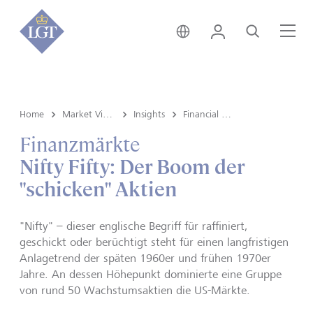
Global • Deutsch
Login
Suche
Me
Home
Market View & Insights
Insights
Financial markets
Finanzmärkte
Nifty Fifty: Der Boom der
"schicken" Aktien
"Nifty" – dieser englische Begriff für raffiniert,
geschickt oder berüchtigt steht für einen langfristigen
Anlagetrend der späten 1960er und frühen 1970er
Jahre. An dessen Höhepunkt dominierte eine Gruppe
von rund 50 Wachstumsaktien die US-Märkte.