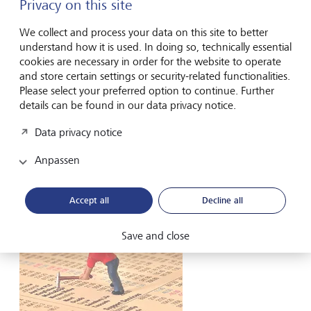
Privacy on this site
Jeremy Siegel kam in seinem 1998 veröffentlichten Paper
"Valuing Growth Stocks: Revisiting the Nifty Fifty" zu
We collect and process your data on this site to better
einem überraschenden Schluss. Selbst auf dem
understand how it is used. In doing so, technically essential
Höhepunkt des Bullenmarktes anfangs der 1970er wären
cookies are necessary in order for the website to operate
die Nifty Fifty – rückblickend betrachtet – beinahe ihren
and store certain settings or security-related functionalities.
Preis Wert gewesen. Seinen Berechnungen zufolge
Please select your preferred option to continue. Further
erzielten die 50 Aktien von Dezember 1972 bis August
details can be found in our data privacy notice.
1998 eine durchschnittliche jährliche Rendite von 12,2
Data privacy notice
Prozent (S&P 500: 12,7 Prozent). Demnach hätten sich die
hohen Wachstumserwartungen im Wesentlichen erfüllt,
Anpassen
während Aktien wie Philip Morris, Coca-Cola oder Merck
damals sogar unterbewertet gewesen wären.
Accept all
Decline all
Save and close