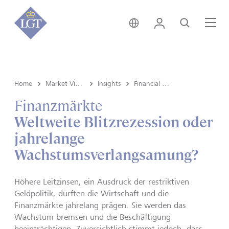
Global • Deutsch
Login
Suche
Me
Home
Market View & Insights
Insights
Financial markets
Finanzmärkte
Weltweite Blitzrezession oder
jahrelange
Wachstumsverlangsamung?
Höhere Leitzinsen, ein Ausdruck der restriktiven
Geldpolitik, dürften die Wirtschaft und die
Finanzmärkte jahrelang prägen. Sie werden das
Wachstum bremsen und die Beschäftigung
beeinträchtigen. Zuversichtlich stimmt jedoch, dass