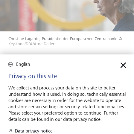
Christine Lagarde, Präsidentin der Europäischen Zentralbank
©
Keystone/DPA/Arne Dedert
Auf Veränderung der Geldpolitik reagiert das
English
Wirtschaftswachstum immer mit beträchtlicher
Verzögerung – dies hat sich in den letzten Quartalen
Privacy on this site
exemplarisch gezeigt. Die jüngsten Wachstumsraten
waren zwar gering, aber positiv, und die rekordverdächtige
We collect and process your data on this site to better
Straffung der Geldpolitik hat die Wirtschaftstätigkeit bis
understand how it is used. In doing so, technically essential
jetzt noch nicht übermässig beeinträchtigt. Der kaum zu
cookies are necessary in order for the website to operate
vermeidende wachstumsdämpfende Effekt dürfte aber
and store certain settings or security-related functionalities.
verzögert eintreten.
Please select your preferred option to continue. Further
details can be found in our data privacy notice.
Data privacy notice