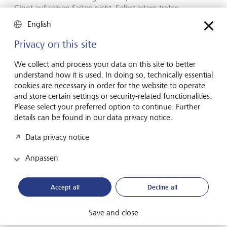
Gigot auf seinen Seiten nicht. Selbst intern treten
aufgrund dieses harten Regimes bisweilen
English
Unstimmigkeiten auf. So beschwerten sich WSJ-Reporter
im vorigen Juni über einen Meinungsartikel des damaligen
Privacy on this site
Vizepräsidenten Mike Pence, in dem dieser behauptet
hatte, Amerika stehe keine «zweite Welle» von Corona-
We collect and process your data on this site to better
Infektionen bevor.
understand how it is used. In doing so, technically essential
cookies are necessary in order for the website to operate
Es kam bekanntlich ganz anders. Gigot, der preisgekrönte
and store certain settings or security-related functionalities.
Meinungsmacher, gab sich allerdings ungerührt. In einem
Please select your preferred option to continue. Further
(unsignierten) Meinungsartikel verwies er darauf, dass
details can be found in our data privacy notice.
Newsroom und «Opinion Pages» strikt getrennt arbeiteten.
Und er gab die Parole aus, dass es für Konformität und
Data privacy notice
Intoleranz auf seinen Seiten keinen Platz habe – weil er
Anpassen
sich nicht verbiegen will, um neue Leserinnen und Leser zu
gewinnen.
Accept all
Decline all
Aufmacherbild: Alamy Stock Foto/Chris Batson
Save and close