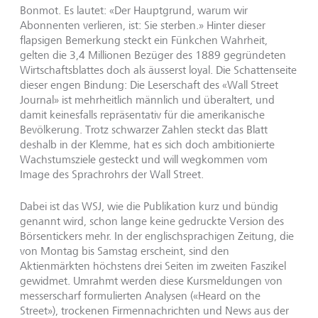
Bonmot. Es lautet: «Der Hauptgrund, warum wir
Abonnenten verlieren, ist: Sie sterben.» Hinter dieser
flapsigen Bemerkung steckt ein Fünkchen Wahrheit,
gelten die 3,4 Millionen Bezüger des 1889 gegründeten
Wirtschaftsblattes doch als äusserst loyal. Die Schattenseite
dieser engen Bindung: Die Leserschaft des «Wall Street
Journal» ist mehrheitlich männlich und überaltert, und
damit keinesfalls repräsentativ für die amerikanische
Bevölkerung. Trotz schwarzer Zahlen steckt das Blatt
deshalb in der Klemme, hat es sich doch ambitionierte
Wachstumsziele gesteckt und will wegkommen vom
Image des Sprachrohrs der Wall Street.
Dabei ist das WSJ, wie die Publikation kurz und bündig
genannt wird, schon lange keine gedruckte Version des
Börsentickers mehr. In der englischsprachigen Zeitung, die
von Montag bis Samstag erscheint, sind den
Aktienmärkten höchstens drei Seiten im zweiten Faszikel
gewidmet. Umrahmt werden diese Kursmeldungen von
messerscharf formulierten Analysen («Heard on the
Street»), trockenen Firmennachrichten und News aus der