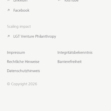
LinkedIn
YouTube
Facebook
Scaling impact
LGT Venture Philanthropy
Impressum
Integritätsbekenntnis
Rechtliche Hinweise
Barrierefreiheit
Datenschutzhinweis
© Copyright 2026
Insights abonnieren
Zum S