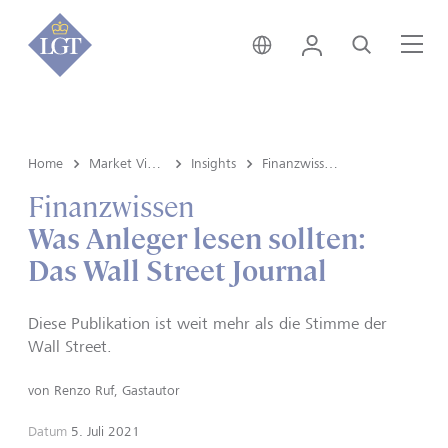
Global • Deutsch
Login
Suche
Me
Home
Market View & Insights
Insights
Finanzwissen
Finanzwissen
Was Anleger lesen sollten:
Das Wall Street Journal
Diese Publikation ist weit mehr als die Stimme der
Wall Street.
von
Renzo Ruf, Gastautor
Datum
5. Juli 2021