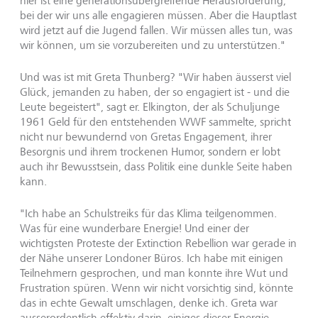
hier ist eine generationsübergreifende Herausforderung,
bei der wir uns alle engagieren müssen. Aber die Hauptlast
wird jetzt auf die Jugend fallen. Wir müssen alles tun, was
wir können, um sie vorzubereiten und zu unterstützen."
Und was ist mit Greta Thunberg? "Wir haben äusserst viel
Glück, jemanden zu haben, der so engagiert ist - und die
Leute begeistert", sagt er. Elkington, der als Schuljunge
1961 Geld für den entstehenden WWF sammelte, spricht
nicht nur bewundernd von Gretas Engagement, ihrer
Besorgnis und ihrem trockenen Humor, sondern er lobt
auch ihr Bewusstsein, dass Politik eine dunkle Seite haben
kann.
"Ich habe an Schulstreiks für das Klima teilgenommen.
Was für eine wunderbare Energie! Und einer der
wichtigsten Proteste der Extinction Rebellion war gerade in
der Nähe unserer Londoner Büros. Ich habe mit einigen
Teilnehmern gesprochen, und man konnte ihre Wut und
Frustration spüren. Wenn wir nicht vorsichtig sind, könnte
das in echte Gewalt umschlagen, denke ich. Greta war
ausserordentlich effektiv darin, einiges dieser Energie