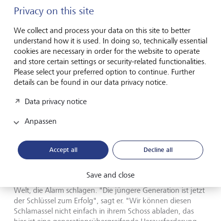
Privacy on this site
We collect and process your data on this site to better
Elkingtons Bestseller von 1989 untersucht den Einfluss von
understand how it is used. In doing so, technically essential
umweltbewussten Konsumenten auf Lebensmittelhersteller.
©
John Elkington
cookies are necessary in order for the website to operate
and store certain settings or security-related functionalities.
Please select your preferred option to continue. Further
"Manche werden annehmen, dass ich milder geworden
details can be found in our data privacy notice.
bin. Dem ist nicht so. Wenn überhaupt, dann bin ich sogar
noch beunruhigter geworden. Aber ich habe die
Data privacy notice
Wirtschaft immer als Schlüssel zur Lösung unserer grössten
Herausforderungen gesehen. Mein Ansatz war es, als
Anpassen
positives trojanisches Pferd zu agieren, das in
Unternehmen eingeladen wird, um sie zu beraten, und
dann die Saat für echte Veränderungen zu legen."
Accept all
Decline all
Eine Entwicklung, die ihn ganz klar ermutigt, ist das grosse
Save and close
Engagement so vieler junger Menschen auf der ganzen
Welt, die Alarm schlagen. "Die jüngere Generation ist jetzt
der Schlüssel zum Erfolg", sagt er. "Wir können diesen
Schlamassel nicht einfach in ihrem Schoss abladen, das