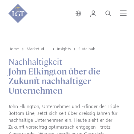
Global • Deutsch
Login
Suche
Me
Home
Market View & Insights
Insights
Sustainability
Nachhaltigkeit
John Elkington über die
Zukunft nachhaltiger
Unternehmen
John Elkington, Unternehmer und Erfinder der Triple
Bottom Line, setzt sich seit über dreissig Jahren für
nachhaltige Unternehmen ein. Heute sieht er der
Zukunft vorsichtig optimistisch entgegen - trotz
Klimawandel. Warum, verrät er im Gespräch.