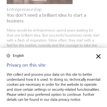
Entrepreneurship
You don't need a brilliant idea to start a
business
Many would-be entrepreneurs spend years waiting for
that one brilliant idea. But successful businesses rarely start
with a flash of inspiration. More often, they start with a
feel for the market, curiosity and the courage to take the
plunge.
English
16 luglio 2026
Scoprire di più
Privacy on this site
We collect and process your data on this site to better
understand how it is used. In doing so, technically essential
cookies are necessary in order for the website to operate
Global Investment Outlook
and store certain settings or security-related functionalities.
Metà anno 2026: all'orizzonte degli eventi
Please select your preferred option to continue. Further
details can be found in our data privacy notice.
L’economia globale sta assistendo a una ridefinizione degli
equilibri. Che impatto ha tutto ciò per le investitrici e gli