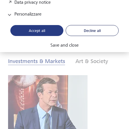
Data privacy notice
investitori? Scopritelo nelle nostre Prospettive
d’investimento globali 2026.
Personalizzare
Download PDF
Per saperne di più
Accept all
Decline all
Save and close
Investments & Markets
Art & Society