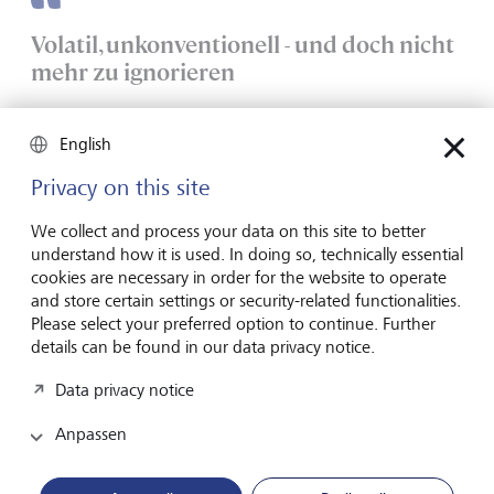
Volatil, unkonventionell - und doch nicht
mehr zu ignorieren
Unserer Ansicht nach erfüllt Bitcoin zunehmend die
English
Kriterien eines solchen Wertaufbewahrungsmittels. Dieser
Wandel vollzieht sich erst seit Kurzem und ist auf neue
Privacy on this site
gesetzliche Regelwerke in wichtigen Finanzmärkten wie
den USA zurückzuführen. Sie haben dazu beigetragen,
We collect and process your data on this site to better
Bitcoin aus dem Schatten herauszuführen und stärker im
understand how it is used. In doing so, technically essential
Mainstream zu verankern.
cookies are necessary in order for the website to operate
and store certain settings or security-related functionalities.
Please select your preferred option to continue. Further
details can be found in our data privacy notice.
Data privacy notice
Anpassen