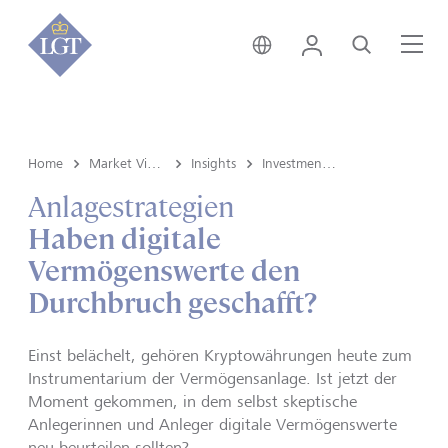
Global • Deutsch
Login
Suche
Me
Home
Market View & Insights
Insights
Investment strategy
Anlagestrategien
Haben digitale
Vermögenswerte den
Durchbruch geschafft?
Einst belächelt, gehören Kryptowährungen heute zum
Instrumentarium der Vermögensanlage. Ist jetzt der
Moment gekommen, in dem selbst skeptische
Anlegerinnen und Anleger digitale Vermögenswerte
neu beurteilen sollten?