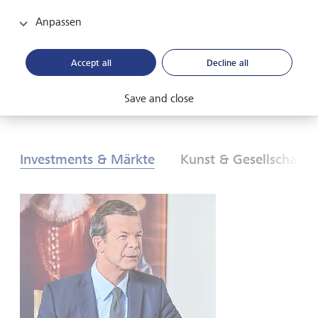
neuen globalen Ordnung. Was sind die Folgen für
Anlegerinnen und Anleger? Finden Sie es heraus - in
Anpassen
unserem Global Investment Outlook 2026.
Accept all
Decline all
PDF herunterladen
Mehr erfahren
Save and close
Investments & Märkte
Kunst & Gesellschaft