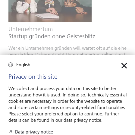
Unternehmertum
Startup gründen ohne Geistesblitz
Wer ein Unternehmen gründen will, wartet oft auf die eine
geniale Idee. Dabei entsteht Unternehmertum selten durch
Geistesblitze - sondern durch Marktgefühl, Neugier und
English
Mut.
Privacy on this site
16. Juli 2026
Mehr entdecken
We collect and process your data on this site to better
understand how it is used. In doing so, technically essential
cookies are necessary in order for the website to operate
and store certain settings or security-related functionalities.
Global Investment Outlook
Please select your preferred option to continue. Further
Halbjahr 2026: am Ereignishorizont
details can be found in our data privacy notice.
Die Weltwirtschaft befindet sich im Übergang zu einer
Data privacy notice