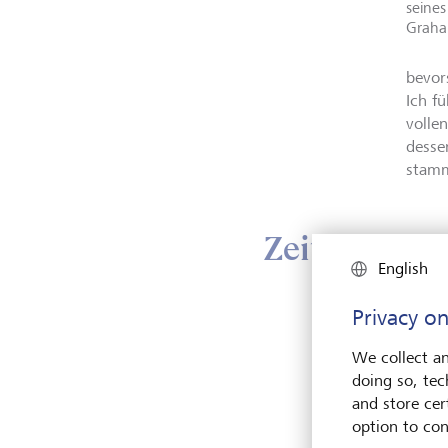
seines
Graha
bevor
Ich f
volle
desse
stam
Zeitlos aktu
English
Privacy on
We collect an
doing so, tec
and store cert
option to con