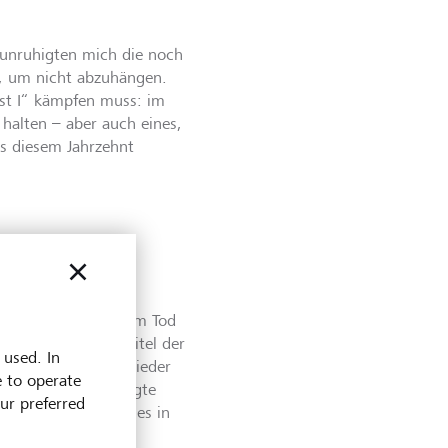
eunruhigten mich die noch
, um nicht abzuhängen.
ust I“ kämpfen muss: im
halten – aber auch eines,
us diesem Jahrzehnt
raham bis zu seinem Tod
estieren“, so der Titel der
 used. In
zu halten. Immer wieder
e to operate
Prüfstand, hinterfragte
our preferred
. So gesehen dürfte es in
Auflagen durch