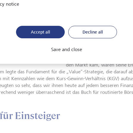
Kommentare des Finanzjournali
cy notice
angereichert sind. Manchmal si
verständlicher als Graham im Or
zeigen sie, dass Graham mit se
ins Schwarze tippte.
Accept all
Decline all
 Buffett, "einer der
igsten amerikanischen
Wenn „The Intelligent Investor“
oren aller Zeit", so die Los
Save and close
es Times.
©
Offenbarung auslöste wie bei Wa
ONE/EPA/LARRY W. SMITH
wohl nicht zuletzt am Erfolg de
den Markt kam, waren seine Er
m legte das Fundament für die „Value“-Strategie, die darauf ab
n mit Kennzahlen wie dem Kurs-Gewinn-Verhältnis (KGV) aufz
eugten so sehr, dass wir ihnen heute auf jedem besseren Finan
rechend weniger überraschend ist das Buch für routinierte Börs
für Einsteiger