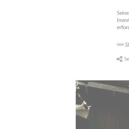
Seine
Inves
erfor
von
S
Se