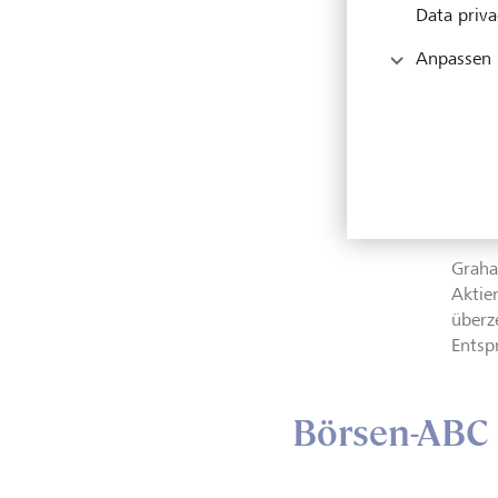
Data priva
Anpassen
Warren
wicht
Invest
Angel
KEYST
Graha
Aktie
überz
Entsp
Börsen-ABC 