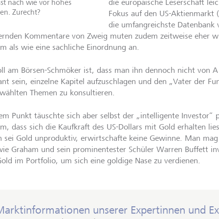
st nach wie vor hohes
die europäische Leserschaft leich
en. Zurecht?
Fokus auf den US-Aktienmarkt (
die umfangreichste Datenbank vo
ernden Kommentare von Zweig muten zudem zeitweise eher 
m als wie eine sachliche Einordnung an.
oll am Börsen-Schmöker ist, dass man ihn dennoch nicht von A 
nt sein, einzelne Kapitel aufzuschlagen und den „Vater der F
wählten Themen zu konsultieren.
nem Punkt täuschte sich aber selbst der „intelligente Investor“ 
m, dass sich die Kaufkraft des US-Dollars mit Gold erhalten li
n sei Gold unproduktiv, erwirtschafte keine Gewinne. Man ma
ie Graham und sein prominentester Schüler Warren Buffett inve
Gold im Portfolio, um sich eine goldige Nase zu verdienen.
Marktinformationen unserer Expertinnen und E