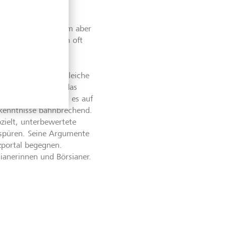
sten Jason Zweig
nd diese sogar
iginalton. Vor allem aber
inen Einschätzungen oft
 bei mir nicht die gleiche
rren Buffett, lag das
s Buches selbst. Als es auf
kenntnisse bahnbrechend.
zielt, unterbewertete
uspüren. Seine Argumente
zportal begegnen.
ianerinnen und Börsianer.