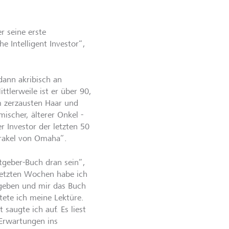
r seine erste
e Intelligent Investor“,
 dann akribisch an
ttlerweile ist er über 90,
m zerzausten Haar und
mischer, älterer Onkel -
er Investor der letzten 50
Orakel von Omaha“.
tgeber-Buch dran sein“,
 letzten Wochen habe ich
geben und mir das Buch
rtete ich meine Lektüre.
saugte ich auf. Es liest
 Erwartungen ins