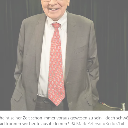
eint seiner Zeit schon immer voraus gewesen zu sein - doch schwör
iel können wir heute aus ihr lernen?
©
Mark Peterson/Redux/laif