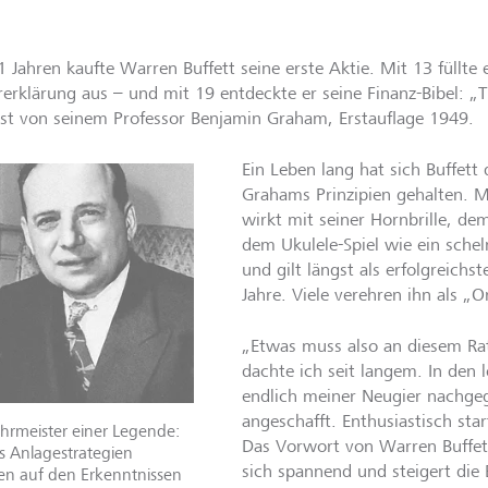
 Jahren kaufte Warren Buffett seine erste Aktie. Mit 13 füllte e
rerklärung aus – und mit 19 entdeckte er seine Finanz-Bibel: „Th
sst von seinem Professor Benjamin Graham, Erstauflage 1949.
Ein Leben lang hat sich Buffett
Grahams Prinzipien gehalten. Mi
wirkt mit seiner Hornbrille, de
dem Ukulele-Spiel wie ein schel
und gilt längst als erfolgreichst
Jahre. Viele verehren ihn als „
„Etwas muss also an diesem Ra
dachte ich seit langem. In den
endlich meiner Neugier nachge
angeschafft. Enthusiastisch sta
hrmeister einer Legende:
Das Vorwort von Warren Buffett 
s Anlagestrategien
sich spannend und steigert die
en auf den Erkenntnissen