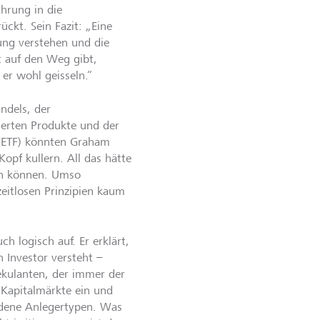
hrung in die
ckt. Sein Fazit: „Eine
ng verstehen und die
t auf den Weg gibt,
er wohl geisseln.“
ndels, der
ierten Produkte und der
(ETF) könnten Graham
opf kullern. All das hätte
en können. Umso
 zeitlosen Prinzipien kaum
h logisch auf. Er erklärt,
n Investor versteht –
ekulanten, der immer der
 Kapitalmärkte ein und
iedene Anlegertypen. Was