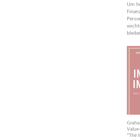
Um he
Finan
Perso
wicht
bleib
Graham
Value-
"The I