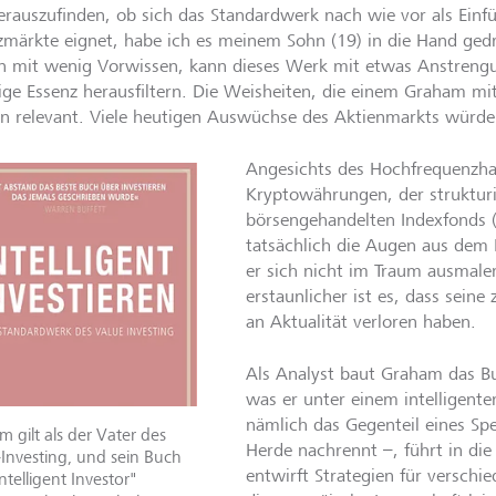
rauszufinden, ob sich das Standardwerk nach wie vor als Einfü
zmärkte eignet, habe ich es meinem Sohn (19) in die Hand gedrü
n mit wenig Vorwissen, kann dieses Werk mit etwas Anstrengu
ige Essenz herausfiltern. Die Weisheiten, die einem Graham mi
en relevant. Viele heutigen Auswüchse des Aktienmarkts würde 
Angesichts des Hochfrequenzha
Kryptowährungen, der struktur
börsengehandelten Indexfonds 
tatsächlich die Augen aus dem K
er sich nicht im Traum ausmal
erstaunlicher ist es, dass seine
an Aktualität verloren haben.
Als Analyst baut Graham das Buc
was er unter einem intelligente
nämlich das Gegenteil eines Sp
 gilt als der Vater des
Herde nachrennt –, führt in die
Investing, und sein Buch
entwirft Strategien für versch
ntelligent Investor"