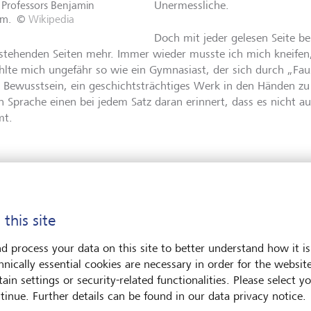
 Professors Benjamin
Unermessliche.
m.
©
Wikipedia
Doch mit jeder gelesen Seite b
stehenden Seiten mehr. Immer wieder musste ich mich kneifen
ühlte mich ungefähr so wie ein Gymnasiast, der sich durch „Fa
n Bewusstsein, ein geschichtsträchtiges Werk in den Händen zu 
n Sprache einen bei jedem Satz daran erinnert, dass es nicht a
mt.
elle Investment-Tipps
 this site
Dabei bemühte sich Benjamin G
darum, das Buch „Intelligent inv
d process your data on this site to better understand how it is
deutschen Übersetzung, à jour 
hnically essential cookies are necessary in order for the websit
stellte er seine Thesen auf den 
ain settings or security-related functionalities. Please select y
sich und flickte neue Daten ein
tinue. Further details can be found in our data privacy notice.
seinem Sinn sein, dass neuere 