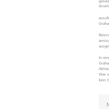
genies
Anseh
ausuf
Graha
Reizv
amüsa
ausge
In ei
Graha
Aktie
Wer w
kein 