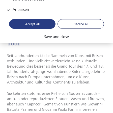
Anpassen
Skizze statt Gemälde: Wenn Rembrandt nicht kaufen konnte,
was er wollte, machte er sich Skizzen davon.
©
ALBERTINA,
Wien
Accept all
Decline all
Kunst und Tourismus: Die Grand
Save and close
Tour
Seit Jahrhunderten ist das Sammeln von Kunst mit Reisen
verbunden. Und vielleicht verdeutlicht keine kulturelle
Bewegung dies besser als die Grand Tour des 17. und 18.
Jahrhunderts, als junge wohlhabende Briten ausgedehnte
Reisen nach Europa unternahmen, um die Kunst,
Architektur und Kultur des Kontinents zu erleben.
Sie kehrten stets mit einer Reihe von Souvenirs zurück -
antiken oder reproduzierten Statuen, Vasen und Bronzen,
aber auch "Capricci". Gemalt von Künstlern wie Giovanni
Battista Piranesi und Giovanni Paolo Pannini, vereinen