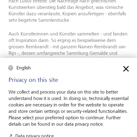
nach Luxus strebte. Die Nachfrage nach griechischen
Kunstwerken überstieg bald das Angebot, was römische
Künstler dazu veranlasste, Kopien anzufertigen - ebenfalls
sehr begehrte Sammlerstücke.
Auch Künstlerinnen und Künstler sammelten - und fanden
oft Inspiration darin. So erging es beispielsweise dem
grossen Rembrandt - mit ganzem Namen Rembrandt van
Rijn -, dessen umfangreiche Sammlung Gemälde und
Zeichnungen sowie Abgüsse griechischer und römischer
Büsten umfasste. Und wenn er nicht kaufen konnte, was
English
er wollte, machte er sich Skizzen davon.
Privacy on this site
Im Jahr 1639 war er bei der Nachlassauktion des
We collect and process your data on this site to better
flämischen Kaufmanns und Sammlers Lucas van Uffel von
understand how it is used. In doing so, technically essential
einem Porträt Baldassare Castigliones von Raffael
cookies are necessary in order for the website to operate
beeindruckt. Das Gemälde wurde zu einem erstaunlich
and store certain settings or security-related functionalities.
hohen Preis verkauft - aber nicht bevor Rembrandt eine
Please select your preferred option to continue. Further
Skizze davon angefertigt hatte. Später übernahm er die
details can be found in our data privacy notice.
Pose des Porträtierten für eines seiner Selbstporträts.
Data privacy notice