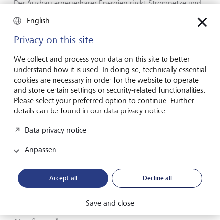
Der Ausbau erneuerbarer Energien rückt Stromnetze und
Netzinfrastruktur zunehmend in den Mittelpunkt. Die
English
Struktur der Stromerzeugung verändert sich grundlegend,
wenn die Erzeugung nicht mehr ausschliesslich aus
Privacy on this site
zentralen Kraftwerken für fossile Brennstoffe, Kernenergie
oder Wasserkraft stammt.
We collect and process your data on this site to better
understand how it is used. In doing so, technically essential
Heute wird Strom zunehmend weit entfernt von
cookies are necessary in order for the website to operate
Verbrauchszentren erzeugt - etwa in
Offshore-Windparks
and store certain settings or security-related functionalities.
oder grossflächigen Solaranlagen in Wüstenregionen.
Please select your preferred option to continue. Further
Gleichzeitig produzieren immer mehr Verbraucherinnen
details can be found in our data privacy notice.
und Verbraucher selbst Strom, beispielsweise über
Photovoltaikanlagen auf dem Dach oder über
Data privacy notice
Solaranlagen mit Batteriespeicher neben Industrieanlagen
oder Rechenzentren.
Anpassen
Accept all
Decline all
Der nächste Energiedurchbruch
Save and close
entscheidet sich im Netz - nicht im