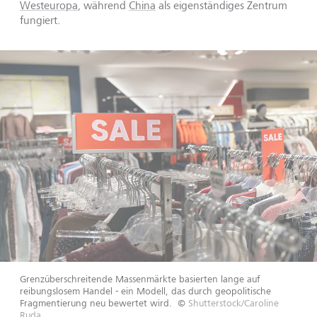
Westeuropa
, während
China
als eigenständiges Zentrum
fungiert.
Grenzüberschreitende Massenmärkte basierten lange auf
reibungslosem Handel - ein Modell, das durch geopolitische
Fragmentierung neu bewertet wird.
©
Shutterstock/Caroline
Ruda