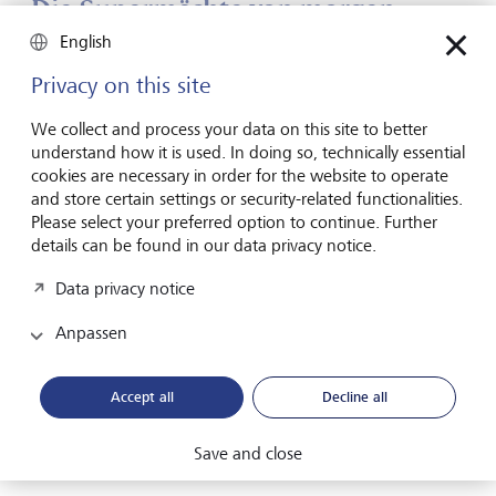
Die Supermächte von morgen
English
Privacy on this site
We collect and process your data on this site to better
understand how it is used. In doing so, technically essential
cookies are necessary in order for the website to operate
and store certain settings or security-related functionalities.
Please select your preferred option to continue. Further
details can be found in our data privacy notice.
Data privacy notice
Anpassen
Accept all
Decline all
Die Kontrolle über industrielle Schlüsselkapazitäten und digitale
Infrastruktur entwickelt sich zum entscheidenden Faktor
Save and close
geopolitischer Stärke.
©
OpenAI