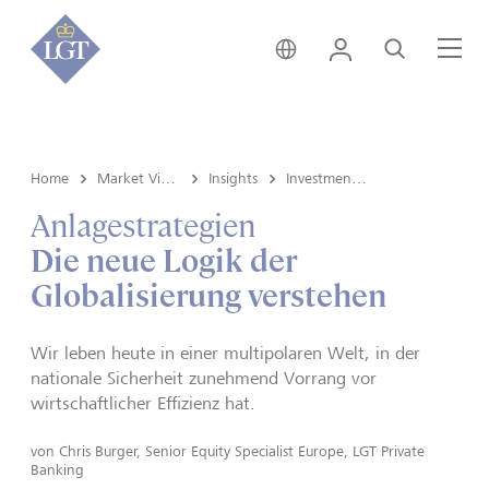
Global • Deutsch
Login
Suche
Me
Home
Market View & Insights
Insights
Investment strategy
Anlagestrategien
Die neue Logik der
Globalisierung verstehen
Wir leben heute in einer multipolaren Welt, in der
nationale Sicherheit zunehmend Vorrang vor
wirtschaftlicher Effizienz hat.
von
Chris Burger, Senior Equity Specialist Europe, LGT Private
Banking