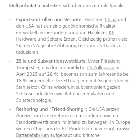
Multipolarität manifestiert sich über drei zentrale Kanäle:
Exportkontrollen und Verbote:
Zwischen
China
und
den USA hat sich eine
geoökonomische Rivalität
entwickelt, insbesondere rund um Halbleiter,
KI-
Hardware
und Seltene Erden. Gleichzeitig prüfen viele
Staaten Wege, ihre Abhängigkeit vom US-Dollar zu
reduzieren.
Zölle und Subventionswettläufe:
Unter Präsident
Trump stieg das durchschnittliche
US-Zollniveau
im
April 2025 auf 28 %, bevor es sich zum Jahresende bei
18 % einpendelte. Die EU reagierte mit Gegenzöllen im
Stahlsektor. China wiederum subventioniert gezielt
Schlüsselindustrien wie Batteriechemikalien und
Solartechnologie.
Reshoring und "Friend-Shoring":
Die USA setzen
Anreize, um Unternehmen zu milliardenschweren
Standortinvestitionen im Inland zu bewegen. In Europa
werden Chips aus der EU-Produktion bevorzugt, grosse
Batteriefabriken
aufgebaut und kritische