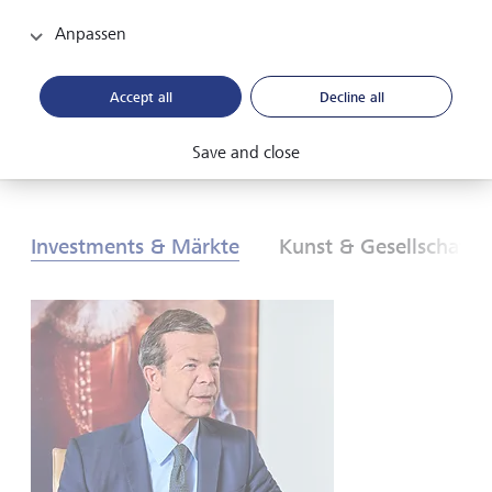
neuen globalen Ordnung. Was sind die Folgen für
Anlegerinnen und Anleger? Finden Sie es heraus - in
Anpassen
unserem Global Investment Outlook 2026.
Accept all
Decline all
PDF herunterladen
Mehr erfahren
Save and close
Investments & Märkte
Kunst & Gesellschaft