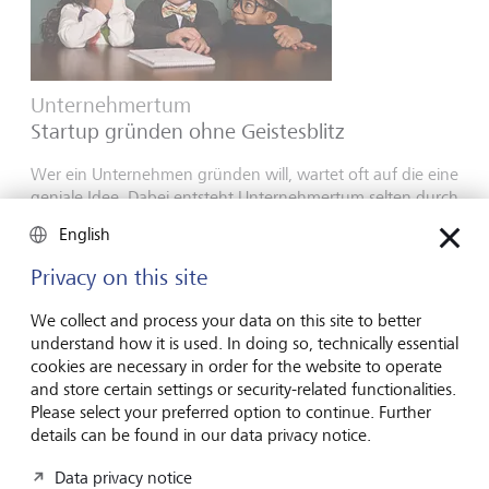
Unternehmertum
Startup gründen ohne Geistesblitz
Wer ein Unternehmen gründen will, wartet oft auf die eine
geniale Idee. Dabei entsteht Unternehmertum selten durch
Geistesblitze - sondern durch Marktgefühl, Neugier und
English
Mut.
Privacy on this site
16. Juli 2026
Mehr entdecken
We collect and process your data on this site to better
understand how it is used. In doing so, technically essential
cookies are necessary in order for the website to operate
and store certain settings or security-related functionalities.
Global Investment Outlook
Please select your preferred option to continue. Further
Halbjahr 2026: am Ereignishorizont
details can be found in our data privacy notice.
Die Weltwirtschaft befindet sich im Übergang zu einer
Data privacy notice