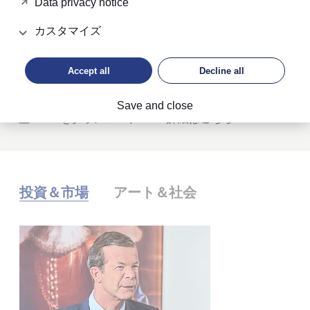
2026年中間レビュー：転換点を迎えて
Data privacy notice
世界経済は現在、再調整の局面にあります。これは投
カスタマイズ
資家にとって何を意味するのでしょうか？詳しくは当
社の「2026年上半期グローバル投資の見通し」をご覧
ください。
Accept all
Decline all
Save and close
PDFをダウンロード
詳細はこちら
投資＆市場
アート＆社会