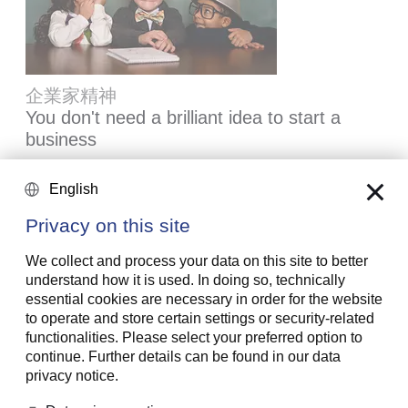
企業家精神
You don't need a brilliant idea to start a
business
Many would-be entrepreneurs spend years waiting for
English
that one brilliant idea. But successful businesses rarely
start with a flash of inspiration. More often, they start
Privacy on this site
with a feel for the market, curiosity and the courage to
take the plunge.
We collect and process your data on this site to better
understand how it is used. In doing so, technically
2026年7月16日
essential cookies are necessary in order for the website
詳細はこちら
to operate and store certain settings or security-related
functionalities. Please select your preferred option to
continue. Further details can be found in our data
privacy notice.
Global Investment Outlook 2026