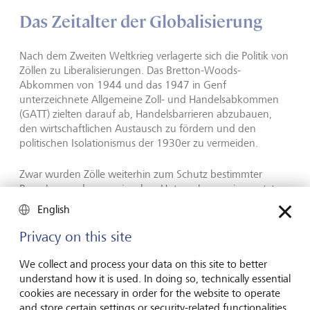
Das Zeitalter der Globalisierung
Nach dem Zweiten Weltkrieg verlagerte sich die Politik von
Zöllen zu Liberalisierungen. Das Bretton-Woods-
Abkommen von 1944 und das 1947 in Genf
unterzeichnete Allgemeine Zoll- und Handelsabkommen
(GATT) zielten darauf ab, Handelsbarrieren abzubauen,
den wirtschaftlichen Austausch zu fördern und den
politischen Isolationismus der 1930er zu vermeiden.
Zwar wurden Zölle weiterhin zum Schutz bestimmter
Branchen und sogar einzelner Unternehmen eingesetzt.
So geriet beispielsweise der US-amerikanische
English
Motorradhersteller Harley-Davidson in den 1980er-Jahren
ins Hintertreffen gegenüber der starken japanischen
Privacy on this site
Konkurrenz. Kurzerhand erhob Präsident Ronald Reagan
vorübergehend Zölle auf Motorräder. Damit verschaffte er
We collect and process your data on this site to better
Harley-Davidson eine Verschnaufpause, um die
understand how it is used. In doing so, technically essential
Produktionsabläufe auf Vordermann zu bringen.
cookies are necessary in order for the website to operate
and store certain settings or security-related functionalities.