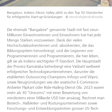
Bengaluru: Indiens Silicon Valley zählt zu den Top 50 Standorten
für erfolgreiche Start-up-Gründungen.
©
istock/shylendrahoode
Die ehemals "Bangalore" genannte Stadt mit fast neun
Millionen Einwohnerinnen und Einwohnern hat hat jede
Menge Stärken vorzuweisen. Dank der vielen
Hochschulabsolventinnen und -absolventen, die das
Bildungssystem hervorbringt, und der Legionen von
Programmierinnen und Programmierern, die hier leben,
gilt sie als Indiens wichtigster IT-Standort. Die Hauptstadt
der Provinz Karnataka beherbergt eine Vielzahl weltweit
erfolgreicher Technologieunternehmen, darunter die
etablierten Outsourcing-Champions Infosys und Wipro,
sowie Neugründungen wie der asiatische E-Commerce-
Anbieter Flipkart oder Ride-Hailing-Dienst Ola. 2023 waren
mehr als 30 "Unicorns" mit einer Bewertung von
mindestens einer Milliarde USD hier ansässig. Rechnet man
Biotech-, Halbleiter- und Rüstungsunternehmen sowie
Forschungs- und Entwicklungszentren grosser US-Tech-