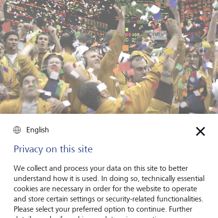
English
Die Chicago Mercantile Exchange, der führende Handelsplatz für
globale Derivate bleibt für Chicago ebenso zentral wie zahlreiche
Privacy on this site
grosse Fortune-500-Unternehmen, die Kapital, Know-how,
Mentorinnen und Mentoren für Start-ups bereitstellen.
©
KEYSTONE/MAXPPP/Bloomberg News/Landov/Frank Polich
We collect and process your data on this site to better
understand how it is used. In doing so, technically essential
cookies are necessary in order for the website to operate
Die "Windy City" hat sich weiter entwickelt, ohne ihrer
and store certain settings or security-related functionalities.
traditionellen Rolle als Transport-, Produktions- und
Please select your preferred option to continue. Further
Finanzzentrum untreu zu werden. Die Chicago Mercantile