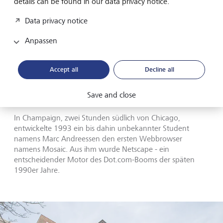
details can be found in our data privacy notice.
Exchange, die vom "Chicago Butter and Egg Board" zum
führenden Handelsplatz für globale Derivate geworden ist,
Data privacy notice
sitzt hier, ebenso wie zahlreiche grosse Fortune-500-
Unternehmen. Sie stellen Kapital, Know-how,
Anpassen
Mentorinnen und Mentoren bereit, um Start-ups aus dem
Mittleren Westen unter die Arme zu greifen. Namhafte
akademische Einrichtungen wie die University of Chicago
Accept all
Decline all
und die Northwestern University bringen nicht nur
Nobelpreisträger hervor, sondern tragen auch dazu bei,
Save and close
den Talentpool ständig aufzufüllen.
In Champaign, zwei Stunden südlich von Chicago,
entwickelte 1993 ein bis dahin unbekannter Student
namens Marc Andreessen den ersten Webbrowser
namens Mosaic. Aus ihm wurde Netscape - ein
entscheidender Motor des Dot.com-Booms der späten
1990er Jahre.