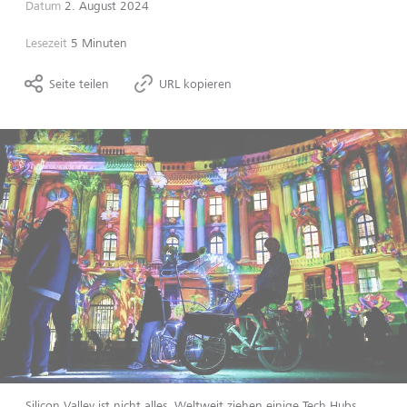
Datum
2. August 2024
Lesezeit
5 Minuten
Seite teilen
URL kopieren
Silicon Valley ist nicht alles. Weltweit ziehen einige Tech Hubs