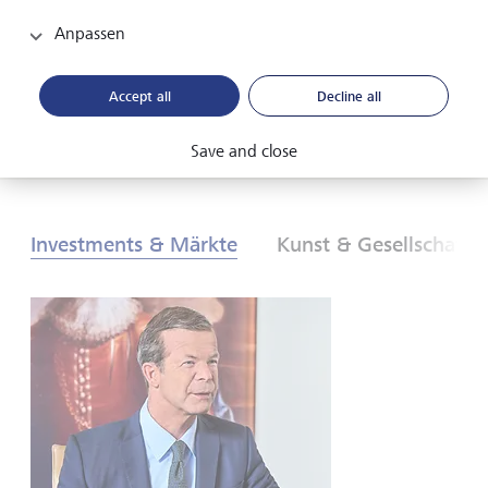
neuen globalen Ordnung. Was sind die Folgen für
Anlegerinnen und Anleger? Finden Sie es heraus - in
Anpassen
unserem Global Investment Outlook 2026.
Accept all
Decline all
PDF herunterladen
Mehr erfahren
Save and close
Investments & Märkte
Kunst & Gesellschaft