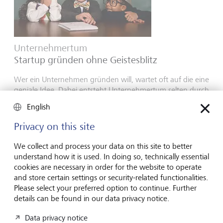
Unternehmertum
Startup gründen ohne Geistesblitz
Wer ein Unternehmen gründen will, wartet oft auf die eine
geniale Idee. Dabei entsteht Unternehmertum selten durch
Geistesblitze - sondern durch Marktgefühl, Neugier und
English
Mut.
Privacy on this site
16. Juli 2026
Mehr entdecken
We collect and process your data on this site to better
understand how it is used. In doing so, technically essential
cookies are necessary in order for the website to operate
and store certain settings or security-related functionalities.
Global Investment Outlook
Please select your preferred option to continue. Further
Halbjahr 2026: am Ereignishorizont
details can be found in our data privacy notice.
Die Weltwirtschaft befindet sich im Übergang zu einer
Data privacy notice