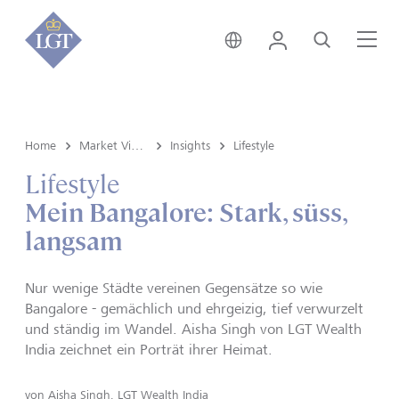
Global • Deutsch
Login
Suche
Me
Home
Market View & Insights
Insights
Lifestyle
Lifestyle
Mein Bangalore: Stark, süss,
langsam
Nur wenige Städte vereinen Gegensätze so wie
Bangalore - gemächlich und ehrgeizig, tief verwurzelt
und ständig im Wandel. Aisha Singh von LGT Wealth
India zeichnet ein Porträt ihrer Heimat.
von
Aisha Singh, LGT Wealth India