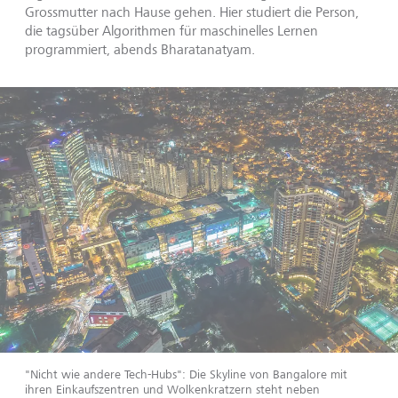
Grossmutter nach Hause gehen. Hier studiert die Person,
die tagsüber Algorithmen für maschinelles Lernen
programmiert, abends Bharatanatyam.
"Nicht wie andere Tech-Hubs": Die Skyline von Bangalore mit
ihren Einkaufszentren und Wolkenkratzern steht neben