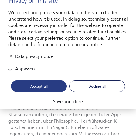
Privacy on this site
Stadt, die sich in den Vordergrund drängt. Man lebt hier
monatelang, bevor man merkt, dass sie einen still und leise in
ihren Bann gezogen hat.
©
Shutterstock/R.Suresh Babu
We collect and process your data on this site to better
understand how it is used. In doing so, technically essential
cookies are necessary in order for the website to operate
Die Stadt funktioniert nach dem, was die Einheimischen
and store certain settings or security-related functionalities.
"Bangalore-Zeit" nennen - dabei geht es nicht darum, zu
Please select your preferred option to continue. Further
spät zu kommen, sondern darum, Raum für wichtige
details can be found in our data privacy notice.
Gespräche zu schaffen. Hier kann ein Kaffeetrinken leicht
zu einer dreistündigen Diskussion über alles Mögliche
Data privacy notice
werden: von Quantencomputern bis hin zu Karnatischer
Musik.
Anpassen
Die kochende Milch: Wo Welten
Accept all
Decline all
aufeinanderprallen
Save and close
Hier debattieren die Gründer von Infosys mit
Strassenverkäufern, die gerade ihre eigenen Liefer-Apps
gestartet haben, über Philosophie. Hier frühstücken KI-
Forscherinnen im Shri Sagar CTR neben Software-
Ingenieuren, die immer noch zum Mittagessen zu ihrer