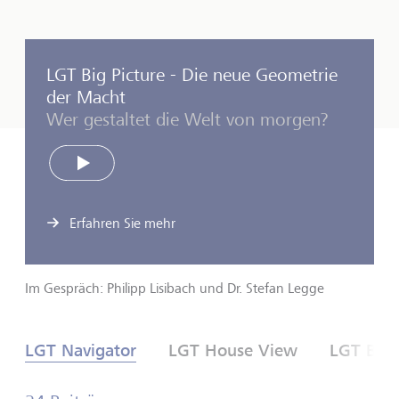
LGT Big Picture - Die neue Geometrie
der Macht
Wer gestaltet die Welt von morgen?
Play
Erfahren Sie mehr
Im Gespräch: Philipp Lisibach und Dr. Stefan Legge
LGT Navigator
LGT House View
LGT Big 