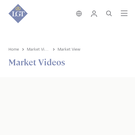
Schweiz • Deutsch
Login
Suche
Me
Home
Market View & Insights
Market View
Market Videos