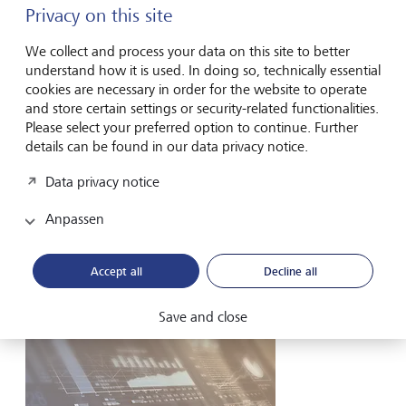
Privacy on this site
We collect and process your data on this site to better
understand how it is used. In doing so, technically essential
LGT Navigator
cookies are necessary in order for the website to operate
KI-Zweifel belasten Asien vor Fed-Entscheid
and store certain settings or security-related functionalities.
und Tech-Zahlen
Please select your preferred option to continue. Further
details can be found in our data privacy notice.
Bedenken, dass sich Investitionen in künstliche Intelligenz
Data privacy notice
(KI) angesichts hoher Bewertungen möglicherweise nicht
auszahlen, setzten Technologiewerte am Dienstag unter
Anpassen
Druck und sorgten auch am Mittwoch im asiatischen
Handel für Unruhe. Die US-Börsen schlossen uneinheitlich:
Während der Dow...
Accept all
Decline all
29. Juli 2026
Save and close