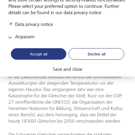
Please select your preferred option to continue. Further
details can be found in our data privacy notice.
Data privacy notice
Anpassen
Accept all
Decline all
Gletscher schmelzen davon. Heute verliert der Morteratsch-
Glestscher mehr als fünf Meter pro Jahr.
©
KEYSTONE
Save and close
In der Zwischenzeit beobachtet Knutti die unmittelbaren
Auswirkungen der steigenden Temperaturen vor der
eigenen Haustür. Das vergangene Jahr war eine
Katastrophe für die Gletscher der Welt. Kurz vor der COP
27 veröffentlichte die UNESCO, die Organisation der
Vereinten Nationen für Bildung, Wissenschaft und Kultur,
einen Bericht, aus dem hervorging, dass ein Drittel der
heute 18’600 Gletscher bis 2050 verschwinden werden.
Die Schweizer Gletscher verzeichneten die stärksten