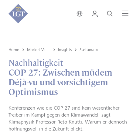
Global • Deutsch
Login
Suche
Me
Home
Market View & Insights
Insights
Sustainability
Nachhaltigkeit
COP 27: Zwischen müdem
Déjà-vu und vorsichtigem
Optimismus
Konferenzen wie die COP 27 sind kein wesentlicher
Treiber im Kampf gegen den Klimawandel, sagt
Klimaphysik-Professor Reto Knutti. Warum er dennoch
hoffnungsvoll in die Zukunft blickt.