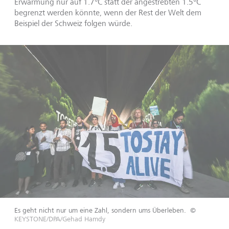
Erwärmung nur auf 1.7°C statt der angestrebten 1.5°C
begrenzt werden könnte, wenn der Rest der Welt dem
Beispiel der Schweiz folgen würde.
Es geht nicht nur um eine Zahl, sondern ums Überleben.
©
KEYSTONE/DPA/Gehad Hamdy