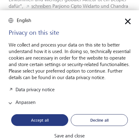
dafür",
schreiben
Parjiono Cipto Widarto und Chandra
Kusuma vom indonesischen Finanzministerium auf der
Online-Plattform East Asia Forum (EAF). "Obwohl der
English
Schwerpunkt auf Ernährungssouveränität liegt und China
Privacy on this site
dementsprechende Investitionen in die Modernisierung
der Landwirtschaft getätigt hat, bleibt das Land ein
We collect and process your data on this site to better
bedeutender Importeur von Grundnahrungsmitteln wie
understand how it is used. In doing so, technically essential
Soja und Mais."
cookies are necessary in order for the website to operate
and store certain settings or security-related functionalities.
Sie erklären auch, dass Nationen ihre
Please select your preferred option to continue. Further
Nahrungsmittelversorgung im eigenen Land nach Schocks
details can be found in our data privacy notice.
in der Regel über den Handel stabilisieren. Globale Krisen
zeigen jedoch die Risiken einer solchen Abhängigkeit
Data privacy notice
deutlich auf. Mehr Ernährungssouveränität ist gefordert.
Anpassen
"Der Klimawandel verursacht zwei sich gegenseitig
beeinflussende Probleme", so Ashroff. "Einerseits ist die
globale Nahrungsmittelproduktion für fast ein Drittel der
Accept all
Decline all
Treibhausgasemissionen verantwortlich und trägt dadurch
wesentlich zum Klimawandel bei. Andererseits führen die
Save and close
Folgen des Klimawandels, darunter veränderte und