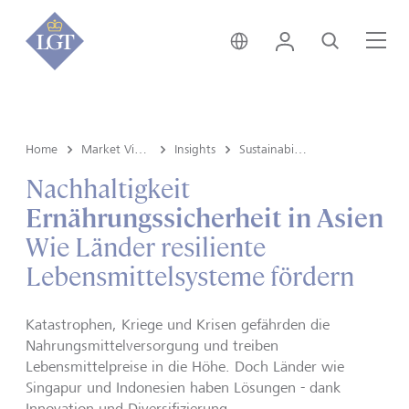
Global • Deutsch
Login
Suche
Me
Home
Market View & Insights
Insights
Sustainability
Nachhaltigkeit
Ernährungssicherheit in Asien
Wie Länder resiliente
Lebensmittelsysteme fördern
Katastrophen, Kriege und Krisen gefährden die
Nahrungsmittelversorgung und treiben
Lebensmittelpreise in die Höhe. Doch Länder wie
Singapur und Indonesien haben Lösungen - dank
Innovation und Diversifizierung.