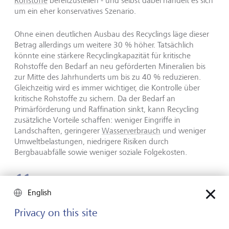
Rohstoffe
bereitzustellen - und selbst dabei handelt es sich
um ein eher konservatives Szenario.
Ohne einen deutlichen Ausbau des Recyclings läge dieser
Betrag allerdings um weitere 30 % höher. Tatsächlich
könnte eine stärkere Recyclingkapazität für kritische
Rohstoffe den Bedarf an neu geförderten Mineralien bis
zur Mitte des Jahrhunderts um bis zu 40 % reduzieren.
Gleichzeitig wird es immer wichtiger, die Kontrolle über
kritische Rohstoffe zu sichern. Da der Bedarf an
Primärförderung und Raffination sinkt, kann Recycling
zusätzliche Vorteile schaffen: weniger Eingriffe in
Landschaften, geringerer
Wasserverbrauch
und weniger
Umweltbelastungen, niedrigere Risiken durch
Bergbauabfälle sowie weniger soziale Folgekosten.
English
Recycling wird zunehmend zu einem
Privacy on this site
entscheidenden Faktor für die
Versorgung mit den Rohstoffen der