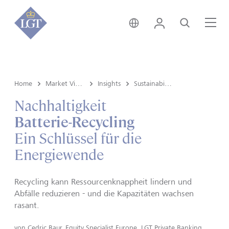
Global • Deutsch
Login
Suche
Me
Home
Market View & Insights
Insights
Sustainability
Nachhaltigkeit
Batterie-Recycling
Ein Schlüssel für die
Energiewende
Recycling kann Ressourcenknappheit lindern und
Abfälle reduzieren - und die Kapazitäten wachsen
rasant.
von
Cedric Baur, Equity Specialist Europe, LGT Private Banking