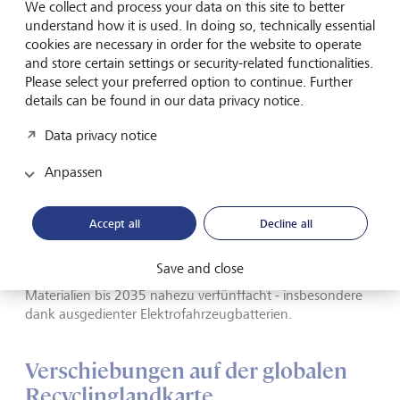
We collect and process your data on this site to better
Energiewende.
understand how it is used. In doing so, technically essential
cookies are necessary in order for the website to operate
and store certain settings or security-related functionalities.
Erfreulicherweise werden die Recyclingkapazitäten derzeit
Please select your preferred option to continue. Further
zügig ausgebaut. Dazu tragen auch die wirtschaftlichen
details can be found in our data privacy notice.
Rahmenbedingungen bei, denn die Preise für Lithium,
Kobalt und Nickel steigen. Bis 2035 dürften
Data privacy notice
Produktionsabfälle die wichtigste Quelle für
Recyclingmaterial bleiben. Doch sobald die ersten
Anpassen
Generationen von Batterien aus stationären Speichern und
Elektrofahrzeugen um das Jahr 2030 das Ende ihrer
Lebensdauer erreichen, wird das Angebot an
Accept all
Decline all
zurückgewonnenen Materialien deutlich zunehmen. Das
Forschungsunternehmen im Bereich Energie,
Save and close
BloombergNEF, erwartet, dass sich das Volumen recycelter
Materialien bis 2035 nahezu verfünffacht - insbesondere
dank ausgedienter Elektrofahrzeugbatterien.
Verschiebungen auf der globalen
Recyclinglandkarte